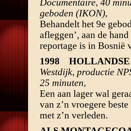
Documentaire, 40 minute
geboden (IKON),
Behandelt het 9e gebod:
afleggen’, aan de hand
reportage is in Bosnië 
1998
HOLLANDSE
Westdijk, productie NP
25 minuten,
Een aan lager wal gera
van z’n vroegere beste
met z’n verleden.
ALS MONTAGECO