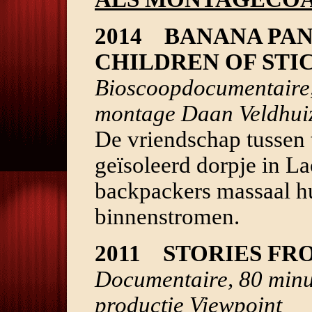
2014 BANANA PA
CHILDREN OF STI
Bioscoopdocumentaire,
montage Daan Veldhuiz
De vriendschap tussen 
geïsoleerd dorpje in La
backpackers massaal hu
binnenstromen.
2011 STORIES FR
Documentaire, 80 minu
productie Viewpoint