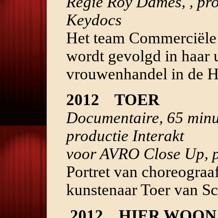
Regie Roy Dames, , pr
Keydocs
Het team Commerciële 
wordt gevolgd in haar u
vrouwenhandel in de H
2012 TOER
Documentaire, 65 minu
productie Interakt
voor AVRO Close Up, 
Portret van choreograa
kunstenaar Toer van Sc
2012 HIER WOON 