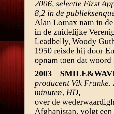
2006, selectie First A
8,2 in de publieksenque
Alan Lomax nam in de 
in de zuidelijke Vereni
Leadbelly, Woody Guth
1950 reisde hij door E
opnam toen dat woord 
2003 SMILE&WAV
producent Vik Franke.
minuten, HD,
over de wederwaardigh
Afghanistan, volgt een