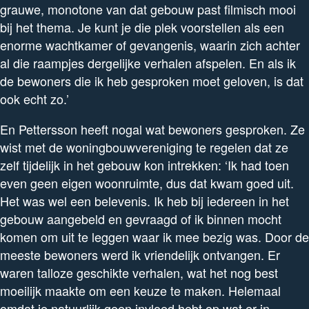
grauwe, monotone van dat gebouw past filmisch mooi
bij het thema. Je kunt je die plek voorstellen als een
enorme wachtkamer of gevangenis, waarin zich achter
al die raampjes dergelijke verhalen afspelen. En als ik
de bewoners die ik heb gesproken moet geloven, is dat
ook echt zo.’
En Pettersson heeft nogal wat bewoners gesproken. Ze
wist met de woningbouwvereniging te regelen dat ze
zelf tijdelijk in het gebouw kon intrekken: ‘Ik had toen
even geen eigen woonruimte, dus dat kwam goed uit.
Het was wel een belevenis. Ik heb bij iedereen in het
gebouw aangebeld en gevraagd of ik binnen mocht
komen om uit te leggen waar ik mee bezig was. Door de
meeste bewoners werd ik vriendelijk ontvangen. Er
waren talloze geschikte verhalen, wat het nog best
moeilijk maakte om een keuze te maken. Helemaal
omdat je natuurlijk geen invloed hebt op wat er in