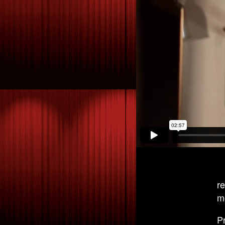
r
m
P