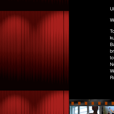
U
W
T
k
B
b
t
N
Wa
R