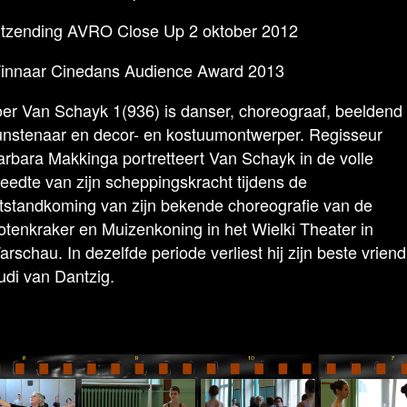
itzending AVRO Close Up 2 oktober 2012
innaar Cinedans Audience Award 2013
oer Van Schayk 1(936) is danser, choreograaf, beeldend
unstenaar en decor- en kostuumontwerper. Regisseur
arbara Makkinga portretteert Van Schayk in de volle
reedte van zijn scheppingskracht tijdens de
otstandkoming van zijn bekende choreografie van de
otenkraker en Muizenkoning in het Wielki Theater in
rschau. In dezelfde periode verliest hij zijn beste vriend
udi van Dantzig.