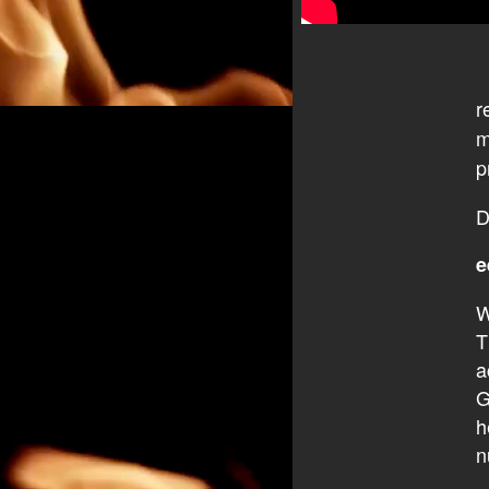
r
m
p
D
e
W
T
a
G
h
n