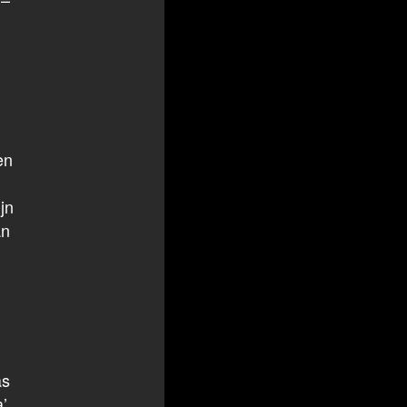
en
jn
an
as
’