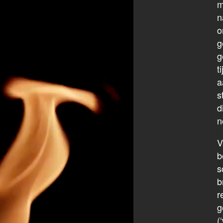
m
n
o
g
g
t
a
s
d
n
V
b
s
b
r
g
(