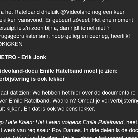
a het Ratelband drieluik @Videoland nog een keer
ekijken vanavond. Er gebeurt zóveel. Het ene moment
erzuipt ie z'n zoon bijna, dan rijdt ie net niet 'n
rugsgebruikster aan, hoop gelieg en bedrieg, heerlijk!
KICKEN
ETRO - Erik Jonk
ideoland-docu Emile Ratelband moet je zien:
erbijstering is ook lekker
aat dat zien! We hebben het hier over de documentaire
ver Emile Ratelband. Waarom? Omdat je vol verbijsterin
ult kijken. En dat is ook weleens lekker.
, heet
p Hete Kolen: Het Leven volgens Emile Ratelband
it werk van regisseur Roy Dames. In drie delen is de do
u
te zien. Het is – daar is het woord weer