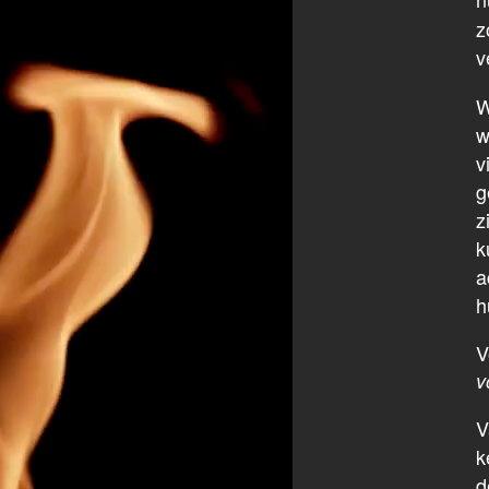
z
v
W
w
v
g
z
k
a
h
V
v
V
k
d