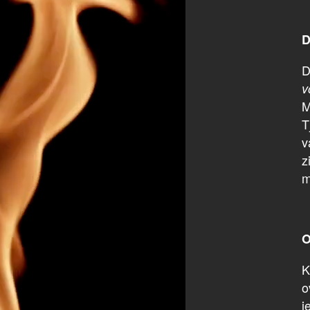
D
D
v
M
T
v
z
m
O
K
o
j