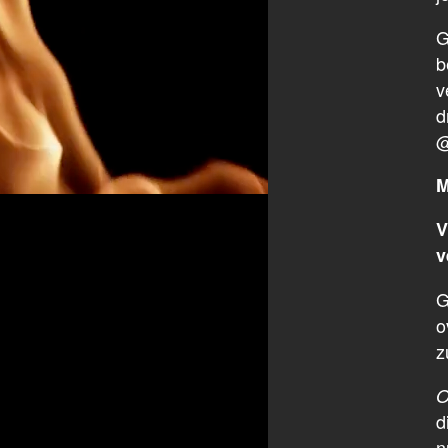
G
b
v
d
@
M
V
v
G
o
z
O
d
n