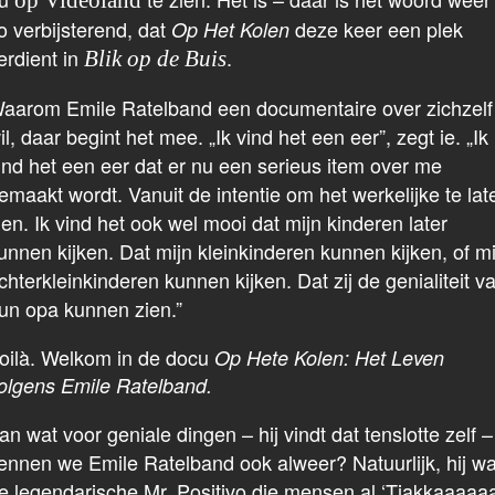
op Videoland
o verbijsterend, dat
deze keer een plek
Op Het Kolen
erdient in
.
Blik op de Buis
aarom Emile Ratelband een documentaire over zichzelf
il, daar begint het mee. „Ik vind het een eer”, zegt ie. „Ik
ind het een eer dat er nu een serieus item over me
emaakt wordt. Vanuit de intentie om het werkelijke te lat
ien. Ik vind het ook wel mooi dat mijn kinderen later
unnen kijken. Dat mijn kleinkinderen kunnen kijken, of mi
chterkleinkinderen kunnen kijken. Dat zij de genialiteit v
un opa kunnen zien.”
oilà. Welkom in de docu
Op Hete Kolen: Het Leven
olgens Emile Ratelband.
an wat voor geniale dingen – hij vindt dat tenslotte zelf –
ennen we Emile Ratelband ook alweer? Natuurlijk, hij w
e legendarische Mr. Positivo die mensen al ‘Tjakkaaaaaa