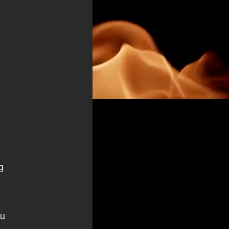
g
cu
 –