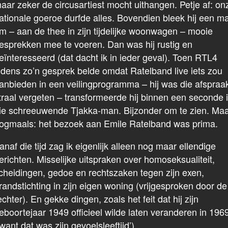
aar zeker de circusartiest mocht uithangen. Petje af: on
ationale goeroe durfde alles. Bovendien bleek hij een m
m – aan de thee in zijn tijdelijke woonwagen – mooie
esprekken mee te voeren. Dan was hij rustig en
eïnteresseerd (dat dacht ik in ieder geval). Toen RTL4
ijdens zo’n gesprek belde omdat Ratelband live iets zou
anbieden in een veilingprogramma – hij was die afspraa
traal vergeten – transformeerde hij binnen een seconde 
ie schreeuwende Tjakka-man. Bijzonder om te zien. Maa
ogmaals: het bezoek aan Emile Ratelband was prima.
anaf die tijd zag ik eigenlijk alleen nog maar ellendige
erichten. Misselijke uitspraken over homoseksualiteit,
cheidingen, gedoe en rechtszaken tegen zijn exen,
randstichting in zijn eigen woning (vrijgesproken door de
echter). En gekke dingen, zoals het feit dat hij zijn
eboortejaar 1949 officieel wilde laten veranderen in 196
‘want dat was zijn gevoelsleeftijd’).