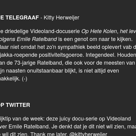
- Kitty Herweijer
E TELEGRAAF
e driedelige Videoland-docuserie
,
Op Hete Kolen
het le
is een genot om naar te kijken.
olgens Emile Ratelband
aar niet omdat het zo'n sympathiek beeld oplevert vab 
jakka-roepende positiviteitsgoeroe. Integendeel. Houde
an de 73-jarige Ratelband, die ook voor de meesten van
ijn naasten onuitstaanbaar blijkt, is niet altijd even
akkelijk. (-)
P TWITTER
ijktip van de week: deze juicy docu-serie op Videoland
ver Emile Ratelband. Je denkt dat je dit niet wil zien, ma
e wil dit zien. Thank me later. @kittyherweijer