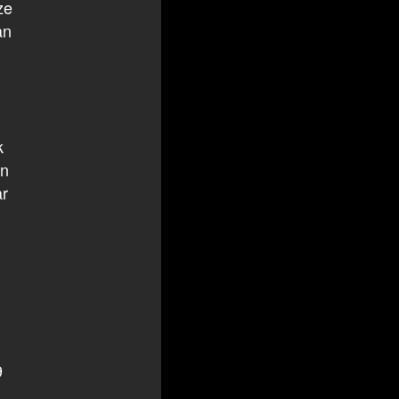
ze
an
k
in
r
9