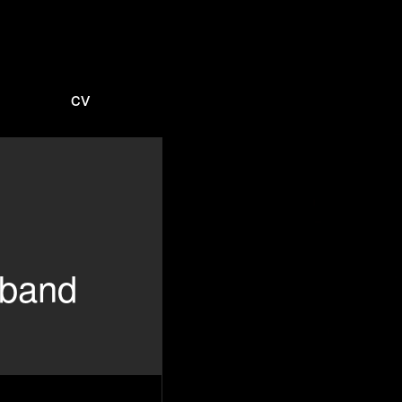
cv
lband