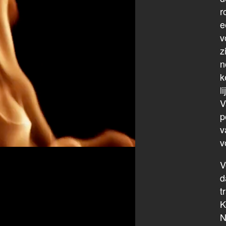
r
e
v
z
n
k
l
V
p
v
v
V
d
t
K
N