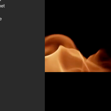
met
e