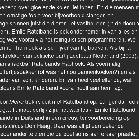
oepend over gloeiende kolen liet lopen. En die mensen 
en ernstige fobie voor bijvoorbeeld slangen en
ogelspinnen juist die dieren liet vasthouden (in de docu t
ien). Emile Ratelband is ook ondernemer in van alles en
og wat, vooral via neurolinguïstisch programmeren. We
ennen hem ook als schrijver van tig boeken. Als bijna-
ijsttrekker van politieke partij Leefbaar Nederland (2003).
an snackbar Ratelbands Haphoek. Als voormalig
offertjesbakker (of was het nou pannenkoeken?) en als
ader van acht kinderen. En van heel veel ellende, wat
olgens Emile Ratelband vooral nooit aan hem lag.
oor
trok ik ooit met Ratelband op. Langer dan een
Metro
ag… Ik moet eerlijk zijn: het was leuk. Emile Ratelband
rainde in Duitsland in een circus, ter voorbereiding op
erstcircus Den Haag. Daar was altijd een bekende
ederlander te zien die de boel soms aan elkaar praatte,