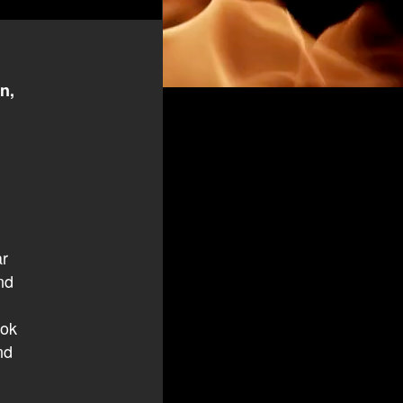
n,
ar
nd
ook
nd