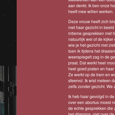
aan denkt. Ik ben onze ho
heeft mee willen werken.
Deze vrouw heeft zich blo
met haar gezicht in beeld
intieme gesprekken met h
natuurlijk wel of de kijke
wie je het gezicht niet zie
toen ik tijdens het draai
weerspiegelt zag in de g
praat. Dat werkt heel mooi
heel goed praten en haa
Ze werkt op de tram en woo
sfeervol. Ik wist meteen d
zelfs zonder gezicht. We z
Ik heb haar gevolgd in de
over een abortus moest ne
de echte gesprekken die z
het dilemma, niet over de