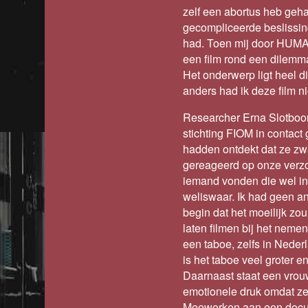
zelf een abortus heb geh
gecompliceerde beslissin
had. Toen mij door HUMA
een film rond een dilemma
Het onderwerp ligt heel dic
anders had ik deze film 
Researcher Erna Slotboom
stichting FIOM in contac
hadden ontdekt dat ze zw
gereageerd op onze verz
iemand vonden die wel in
weliswaar. Ik had geen a
begin dat het moeilijk zou
laten filmen bij het nemen
een taboe, zelfs in Nederl
is het taboe veel groter e
Daarnaast staat een vrou
emotionele druk omdat ze
Meewerken aan een docume