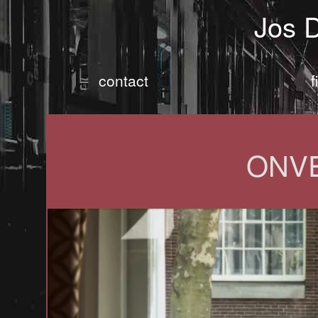
Jos 
contact
f
ONV