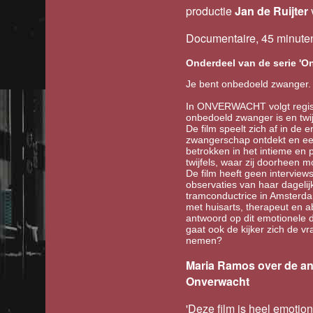
productie
Jan de Ruijter
Documentaire, 45 minut
Onderdeel van de serie 'O
Je bent onbedoeld zwanger.
In ONVERWACHT volgt regis
onbedoeld zwanger is en twijf
De film speelt zich af in de
zwangerschap ontdekt en een d
betrokken in het intieme en 
twijfels, waar zij doorheen m
De film heeft geen interviews
observaties van haar dagelij
tramconductrice in Amsterda
met huisarts, therapeut en a
antwoord op dit emotionel
gaat ook de kijker zich de vr
nemen?
Maria Ramos over de a
Onverwacht
'Deze film is heel emotion