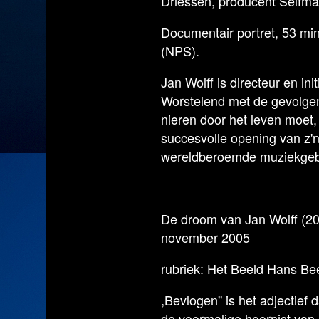
Driessen, producent Selfma
Documentair portret, 53 mi
(NPS).
Jan Wolff is directeur en in
Worstelend met de gevolgen
nieren door het leven moet, b
succesvolle opening van z'
wereldberoemde muziekgebo
De droom van Jan Wolff (2
november 2005
rubriek: Het Beeld Hans Be
,Bevlogen'' is het adjectief 
de voormalige hoornist va