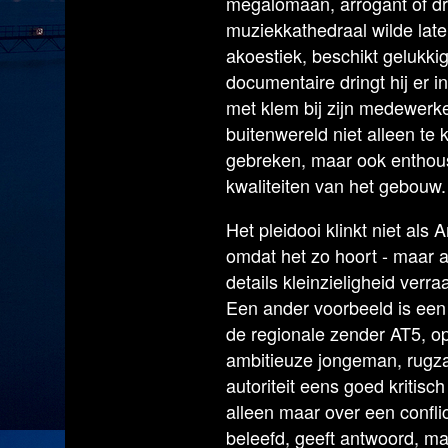
megalomaan, arrogant of dra
muziekkathedraal wilde la
akoestiek, beschikt gelukkig
documentaire dringt hij er 
met klem bij zijn medewerk
buitenwereld niet alleen te 
gebreken, maar ook enthous
kwaliteiten van het gebouw.
Het pleidooi klinkt niet als
omdat het zo hoort - maar a
details kleinzieligheid verra
Een ander voorbeeld is een
de regionale zender AT5, o
ambitieuze jongeman, rugza
autoriteit eens goed kritis
alleen maar over een conflict
beleefd, geeft antwoord, maar