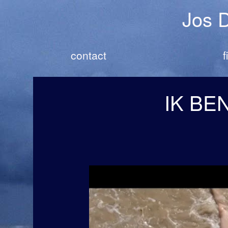
Jos 
contact
f
IK BE