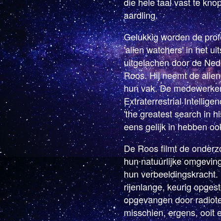
die hele taal vast te kno
aardling.
Gelukkig worden de prof
'alien watchers' in het ui
uitgelachen door de Ned
Roos. Hij neemt de alien-
hun vak. De medewerker
Extraterrestrial Intelli
'the greatest search in h
eens gelijk in hebben oo
De Roos filmt de onderz
hun natuurlijke omgeving
hun verbeeldingskracht
rijenlange, keurig opges
opgevangen door radiote
misschien, ergens, ooit 