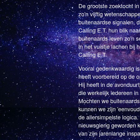
De grootste zoektocht in
zo'n vijftig wetenschappe
buitenaardse signalen, d
Calling E.T. hun blik na
buitenaards leven zo'n s
in het vuistje lachen bij
Calling E.T.
Vooral gedenkwaardig is
heeft voorbereid op de 
Hij heeft in de avonduur
die werkelijk iedereen i
Mochten we buitenaardse
kunnen we zijn 'eenvoud
de allersimpelste logica.
nieuwsgierig geworden ki
van zijn jarenlange insp