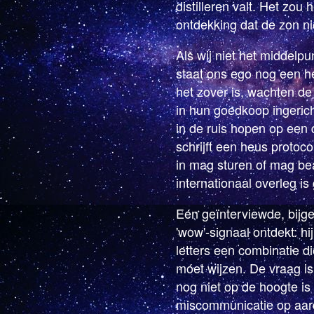
distilleren valt. Het zou 
ontdekking dat de zon ni
Als wij niet het middelpun
staat ons ego nog een h
het zover is, wachten de
in hun goedkoop ingerich
in de ruis hopen op een 
schrijft een heus protoco
in mag sturen of mag be
internationaal overleg is
Eén geïnterviewde, bij
'wow'-signaal ontdekt: hi
letters een combinatie di
móet wijzen. De vraag i
nog niet op de hoogte is v
miscommunicatie op aa