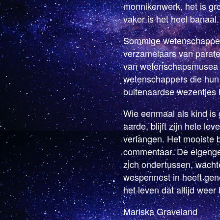
monnikenwerk, het is gro
vaker is het heel banaal.
Sommige wetenschappers
verzamelaars van parafern
van wetenschapsmusea aa
wetenschappers die hun
buitenaardse wezentjes
Wie eenmaal als kind is
aarde, blijft zijn hele l
verlangen. Het mooiste b
commentaar. De eigenge
zich ondertussen, wachte
wespennest in heeft gen
het leven dat altijd weer
Mariska Graveland