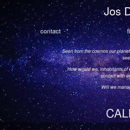
Jos 
contact
f
Seen from the cosmos our planet 
see
How would we, inhabitants of e
contact with ex
Will we mana
CAL