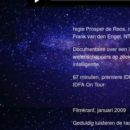
regie Prosper de Roos, 
Frank van den Engel, N
Documentaire over een i
wetenschappers op zoek
intelligentie.
67 minuten, premiere ID
IDFA On Tour
Filmkrant, januari 2009
Geduldig luisteren de ra